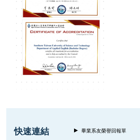
:::
快速連結
畢業系友榮譽回報單