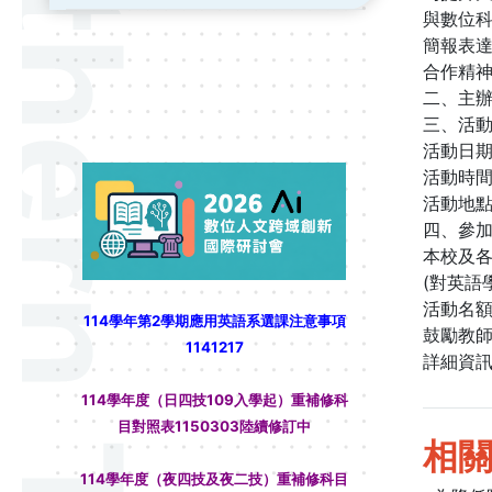
與數位
簡報表
合作精
二、主
三、活
活動日期：
看過來！！
活動時間
活動地點
四、參
本校及各
(對英語
活動名額：
114學年第2學期應用英語系選課注意事項
鼓勵教
1141217
詳細資
114學年度（日四技109入學起）重補修科
目對照表1150303陸續修訂中
相
114學年度（夜四技及夜二技）重補修科目