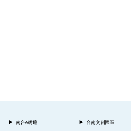
南台e網通
台南文創園區