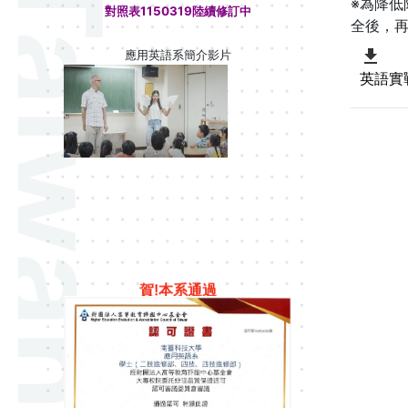
※為降
對照表1150319陸續修訂中
全後，
應用英語系簡介影片
英語實
賀!本系通過
高等教育品質保
證認可