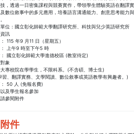
科技，透過一日密集課程與競賽實作，帶領學生體驗英語在翻譯
達及數位敘事中的多元應用，培養語言溝通能力、創意思考能力
神。
辦單位：國立彰化師範大學翻譯研究所、科技與兒少英語研究所
動資訊
 115 年9 月11 日（星期五）
： 上午9 時至下午5 時
： 國立彰化師範大學進德校區 (教室待定)
加對象
大專校院在學學生，不限科系。(不含碩、博士生)
學習、翻譯實務、文學閱讀、數位敘事或英語教學有興趣者。)
 50 人 (免報名費)
師以及學生報名參加
訊請參閱附件
關附件