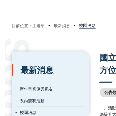
校園消息
目前位置：主選單
最新消息
:::
:::
國立
最新消息
方
歷年畢業優秀系友
公告
系內競賽活動
一、活
校園消息
為提升