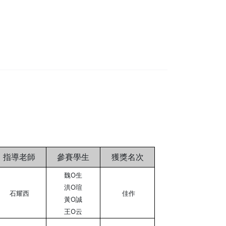
指導老師
參賽學生
獲獎名次
魏O生
洪O瑄
石耀西
佳作
黃O誠
王O云