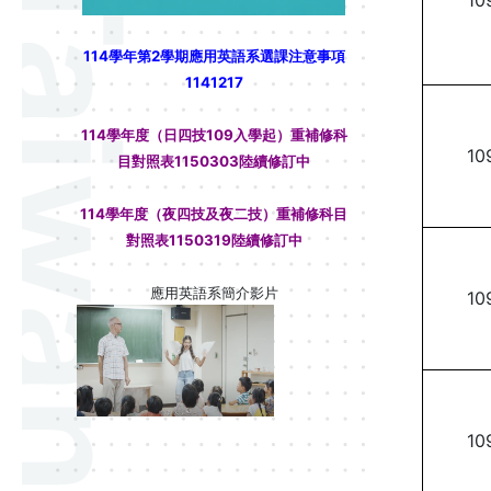
10
114學年第2學期應用英語系選課注意事項
1141217
114學年度（日四技109入學起）重補修科
10
目對照表1150303陸續修訂中
114學年度（夜四技及夜二技）重補修科目
對照表1150319陸續修訂中
應用英語系簡介影片
10
10
賀!本系通過