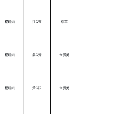
楊晴絨
江O萱
季軍
楊晴絨
姜O芳
金腦獎
楊晴絨
黃O語
金腦獎