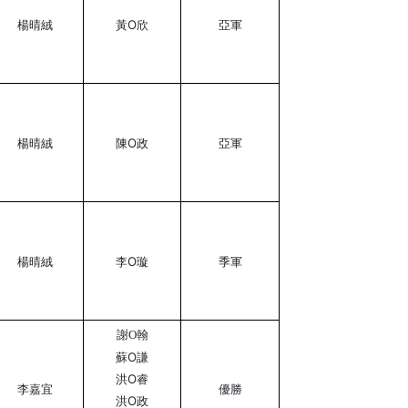
楊晴絨
黃O欣
亞軍
楊晴絨
陳O政
亞軍
楊晴絨
李O璇
季軍
謝O翰
蘇O謙
洪O睿
李嘉宜
優勝
洪O政