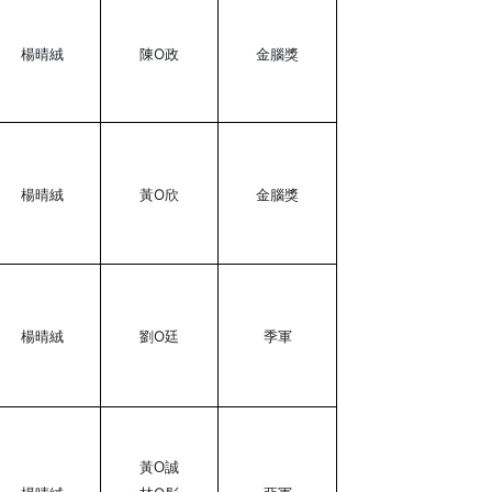
楊晴絨
陳O政
金腦獎
楊晴絨
黃O欣
金腦獎
楊晴絨
劉O廷
季軍
黃O誠