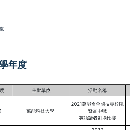
年度
9學年度
度
主辦單位
活動名稱
2021萬能盃全國技專校院
9
萬能科技大學
暨高中職
英語讀者劇場比賽
2020