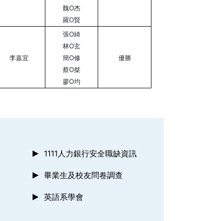
魏O杰
羅O賢
張O綺
林O玄
李嘉宜
簡O修
優勝
蔡O桀
廖O均
1111人力銀行安全職缺資訊
畢業生及校友問卷調查
英語系學會