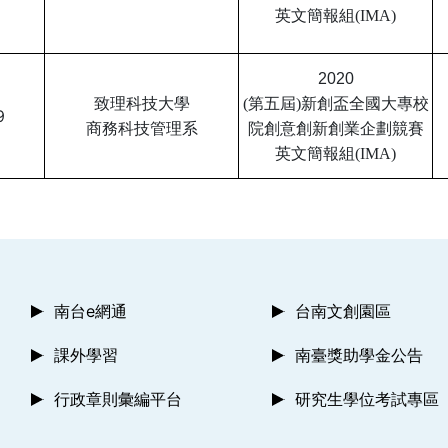
英文簡報組(IMA)
2020
致理科技大學
(第五屆)新創盃全國大專校
9
商務科技管理系
院創意創新創業企劃競賽
英文簡報組(IMA)
南台e網通
台南文創園區
課外學習
南臺獎助學金公告
行政章則彙編平台
研究生學位考試專區