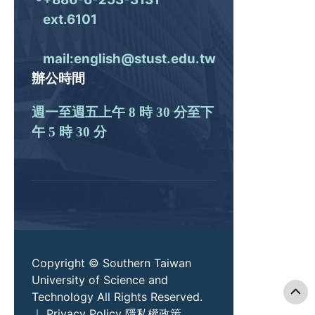
ext.6101
mail:english@stust.edu.tw
辦公時間
週一至週五上午 8 時 30 分至下
午 5 時 30 分
Copyright © Southern Taiwan
University of Science and
Technology All Rights Reserved.
｜
Privacy Policy 隱私權政策