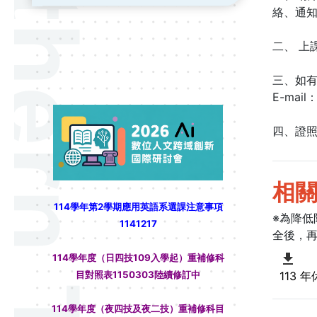
絡、通知相
二、 上課
三、如
E-mail：
看過來！！
四、證照輔導
相
114學年第2學期應用英語系選課注意事項
※為降
1141217
全後，
114學年度（日四技109入學起）重補修科
目對照表1150303陸續修訂中
113
114學年度（夜四技及夜二技）重補修科目