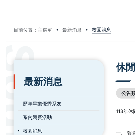
校園消息
目前位置：主選單
最新消息
:::
:::
休閒
最新消息
公告
歷年畢業優秀系友
113年
系內競賽活動
校園消息
一、 報