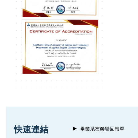
:::
快速連結
畢業系友榮譽回報單