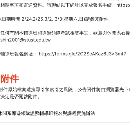
關事項和寄送資料。請聯結以下網址以完成報名手續：https://forms
日期時間:2/24.2/25.3/2. 3/3(星期六.日)請參閱附件。
有任何有關本輔導班和導遊領隊考試相關事宜，歡迎與休閒系石
shih2001@stust.edu.tw
班報名網址： https://forms.gle/2C2SeAKaz6J3x3mf7
關附件
低附件原始檔案遭搜尋引擎索引之風險，公告附件將由瀏覽器先下
再決定是否開啟附件。
 年休閒系導遊領隊證照輔導班報名與課程實施辦法