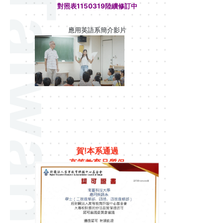
對照表1150319陸續修訂中
應用英語系簡介影片
賀!本系通過
高等教育品質保
證認可