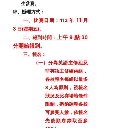
生參賽
。
肆、辦理方式：
11
112
一、比賽日期：
年
月
3
(
)
日
星期五
。
上午
9
點
30
二、報到時間：
分開始報到
。
三、報名：
（一）分為英語主修組及
非英語主修組兩組，
各校報名每組以最多
3
人為原則
，
視報名
狀況
及
比賽場地條件
限制
，
斟酌調整各校
可參賽人數
，
依報名
先後順序錄取至多