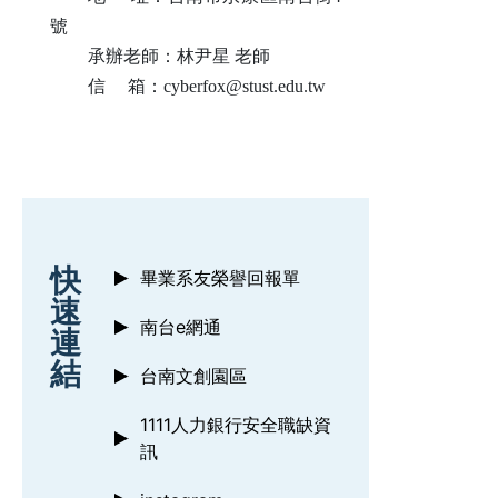
號
承辦老師：林尹星 老師
信
箱
：
cyberfox@stust.edu.tw
:::
快
畢業系友榮譽回報單
速
南台e網通
連
結
台南文創園區
1111人力銀行安全職缺資
訊