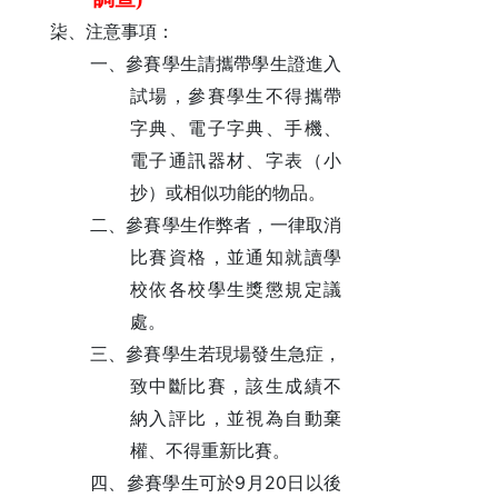
柒、注意事項：
一、參賽學生請攜帶學生證進入
試場，參賽學生不得攜帶
字典、電子字典、手機、
電子通訊器材、字表（小
抄）或相似功能的物品。
二、參賽學生作弊者，一律取消
比賽資格，並通知就讀學
校依各校學生獎懲規定議
處。
三、參賽學生若現場發生急症，
致中斷比賽，該生成績不
納入評比，並視為自動棄
權、不得重新比賽。
9
20
四、參賽學生可於
月
日以後