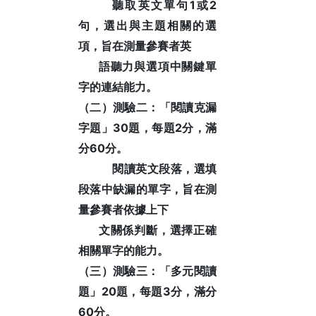
1
2
聽取英文單句
或
句，選出與主題相關的選
項，旨在測量參賽者英
語聽力與
選項中關鍵單
字的連結能力。
（二）測驗二：「閱讀克漏
30
2
字題」
題，每題
分，滿
60
分
分。
閱讀英文段落，選填
段落中缺漏的單字，旨在測
量參賽者依據上下
文關係判
斷，選擇正確
相關單字的能力。
（三）測驗三：「多元閱讀
20
3
題」
題，每題
分，滿分
60
分。