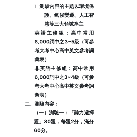
l
測驗內容的主題以環境保
護、氣候變遷、人工智
慧等三大領域為主
英語主修組：高中常用
6,000
3~5
詞中之
級（可參
考大考中心高中英文參考詞
彙表）
非英語主修組：高中常用
6,000
3~4
詞中之
級（可參
考大考中心高中英文參考詞
彙表）
二、測驗內容：
（一）測驗一：「聽力選擇
30
2
題」
題，每題
分，滿分
60
分。