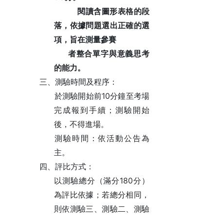
閱讀含圖形表格的段
落，依據問題選出正確的選
項，旨在測量參賽
者整合單字
與意義思考
的能力。
三、測驗時間及程序：
10
於測驗開始前
分鐘至考場
完成報到手續；測驗開始
後，不得進場。
測驗時間：依活動公告為
主。
四、評比方式：
180
以測驗總分（滿分
分）
為評比依據；若總分相同，
則依測驗三、測驗二、測驗