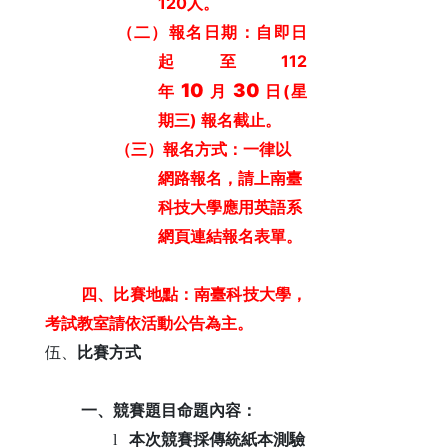
120
人。
（二）報名日期：自即日
112
起至
10
30
(
年
月
日
星
)
期三
報名截止。
（三）報名方式：一律以
網路報名，請上南臺
科技大學應用英語系
網頁連結報名表單。
四、比賽地點：南臺科技大學，
考試教室請依活動公告為主。
伍、
比賽方式
一、競賽題目命題內容：
l
本次競賽採傳統紙本測驗