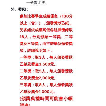
一分數比序。
陸、獎勵：
130
參加比賽學生成績優良（
分
以上（含）），頒發獎狀乙紙，
另各組依成績高低各組擇優錄取
18
人，分別頒給一等獎、二等
獎及三等獎，由主辦單位頒發獎
項，詳細說明如下：
3
一等獎：取
人，每人頒發獎狀
3,500
乙紙及獎金
元。
5
二等獎：取
人，每人頒發獎狀
2,000
乙紙及獎金
元。
8
三等獎：取
人，每人頒發獎狀
1,000
乙紙及獎金
元。
(頒獎典禮時間可能會小幅
調查
)