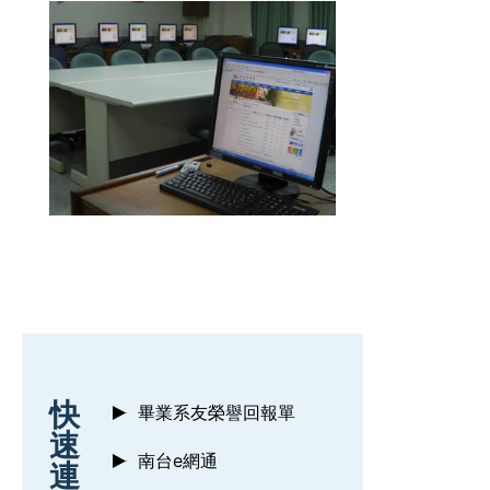
:::
快
畢業系友榮譽回報單
速
南台e網通
連