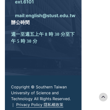
ext.6101
mail:english@stust.edu.tw
辦公時間
週一至週五上午 8 時 30 分至下
午 5 時 30 分
Copyright © Southern Taiwan
University of Science and
Technology All Rights Reserved.
｜
Privacy Policy 隱私權政策