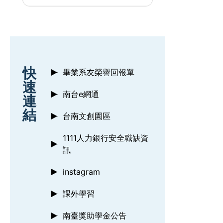
:::
快
畢業系友榮譽回報單
速
南台e網通
連
結
台南文創園區
1111人力銀行安全職缺資
訊
instagram
課外學習
南臺獎助學金公告