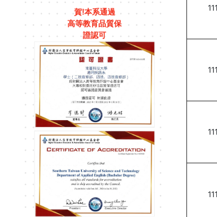
11
賀!本系通過
高等教育品質保
證認可
11
11
11