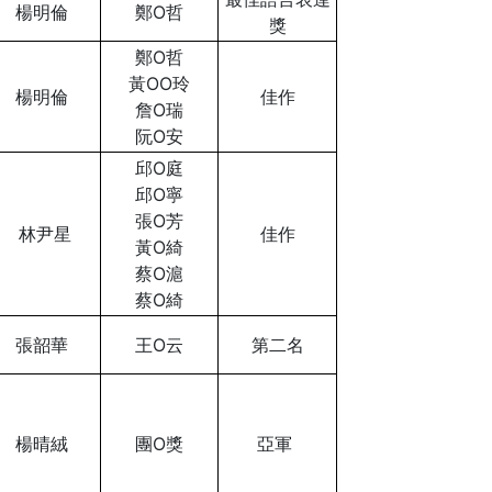
楊明倫
鄭O哲
獎
鄭O哲
黃OO玲
楊明倫
佳作
詹O瑞
阮O安
邱O庭
邱O寧
張O芳
林尹星
佳作
黃O綺
蔡O滬
蔡O綺
張韶華
王O云
第二名
楊晴絨
團O獎
亞軍