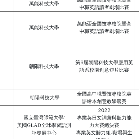
1
萬能科技大學
中職英語讀者劇場比賽
萬能盃全國技專校院暨高
1
萬能科技大學
中職英語讀者劇場比賽
第6屆朝陽科技大學應用英
1
朝陽
科技大學
語系校園創意短片比賽
全國高中職暨技專校院英
1
朝陽
科技大學
語繪本創意教學競賽
2022
專業英日文詞彙與聽力能
國立臺灣師範大學/
力大賽總決賽
1
美國GLAD全球學習語測
專業英文聽力組-
職場與生
評
發展中心