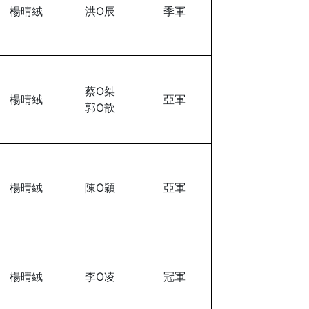
楊晴絨
洪O辰
季軍
蔡O桀
楊晴絨
亞軍
郭O歆
楊晴絨
陳O穎
亞軍
楊晴絨
李O凌
冠軍