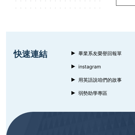
:::
快速連結
畢業系友榮譽回報單
instagram
用英語說咱們的故事
弱勢助學專區
:::