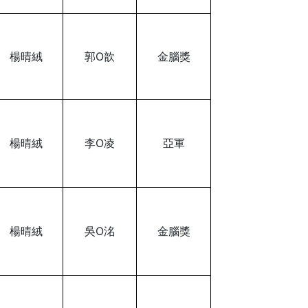
楊晴絨
郭O歆
金腦獎
楊晴絨
李O凌
亞軍
楊晴絨
吳O洺
金腦獎