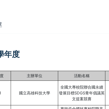
度
1學年度
度
主辦單位
活動名稱
全國大專校院聯合國永續
1
國立高雄科技大學
發展目標SDGS青年倡議英
文提案競賽
萬能盃全國技專校院暨高