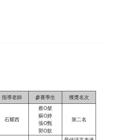
指導老師
參賽學生
獲獎名次
蔡O桀
蘇O婷
石耀西
第二名
張O甄
郭O歆
最佳語言表達