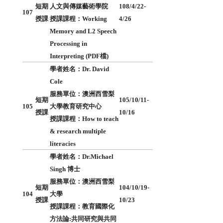
短期
人文與傳媒藝術學院
108/4/22-
107
授課
授課課程：Working
4/26
Memory and L2 Speech
Processing in
Interpreting (
PDF檔
)
學者姓名：Dr. David
Cole
服務單位：澳洲西雪梨
短期
105/10/11-
105
大學教育研究中心
授課
10/16
授課課程：How to teach
& research multiple
literacies
學者姓名：Dr.Michael
Singh 博士
服務單位：澳洲西雪梨
短期
104/10/19-
104
大學
授課
10/23
授課課程：教育國際化
方法論:共同研究與共同