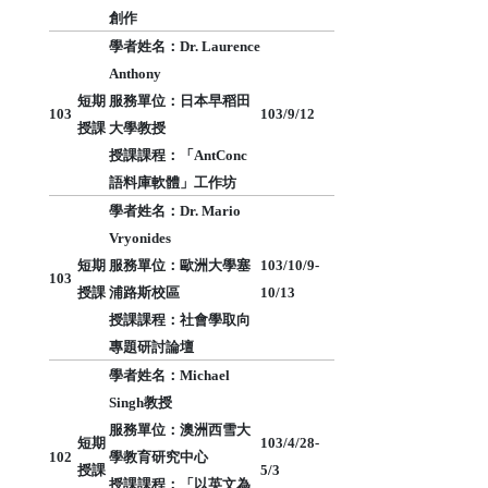
創作
學者姓名：Dr. Laurence
Anthony
短期
服務單位：日本早稻田
103
103/9/12
授課
大學教授
授課課程：
「
AntConc
語料庫軟體
」
工作坊
學者姓名：Dr. Mario
Vryonides
短期
服務單位：歐洲大學塞
103/10/9-
103
授課
浦路斯校區
10/13
授課課程：社會學取向
專題研討論壇
學者姓名：
Michael
Singh教授
服務單位：澳洲西雪大
短期
103/4/28-
102
學教育研究中心
授課
5/3
授課課程：「以英文為