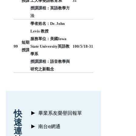
授課
工大學雙語教育系
31
授課課程：英語教學方
法
學者姓名：Dr. John
Levis 教授
服務單位：美國Iowa
短期
99
State University英語教
100/5/18-31
授課
學系
授課課程：語音教學與
研究之新觀念
:::
快
畢業系友榮譽回報單
速
南台e網通
連