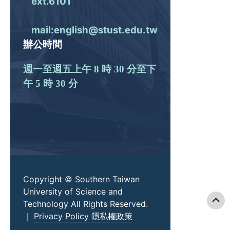
ext.6101
mail:english@stust.edu.tw
辦公時間
週一至週五上午 8 時 30 分至下
午 5 時 30 分
Copyright © Southern Taiwan
University of Science and
Technology All Rights Reserved.
｜
Privacy Policy 隱私權政策