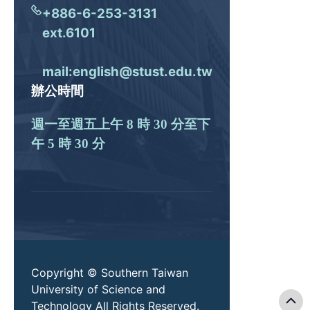
+886-6-253-3131
ext.6101
mail:english@stust.edu.tw
辦公時間
週一至週五上午 8 時 30 分至下
午 5 時 30 分
Copyright © Southern Taiwan
University of Science and
Technology All Rights Reserved.