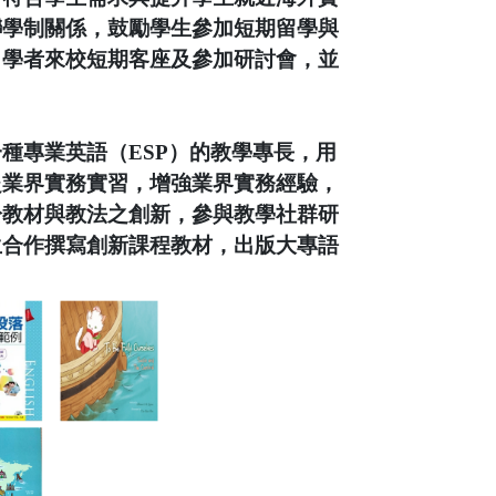
聯學制
關係，鼓勵學生參加短期留學與
名學者來校短期客座及參加研討會，並
一種專業英語（
ESP
）的教學專長，用
赴業界實務實習，增強業界實務經驗，
於教材與教法之創新，參與教學社群研
生合作撰寫創新課程教材，出版大專語