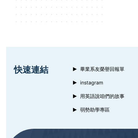
:::
快速連結
畢業系友榮譽回報單
instagram
用英語說咱們的故事
弱勢助學專區
:::