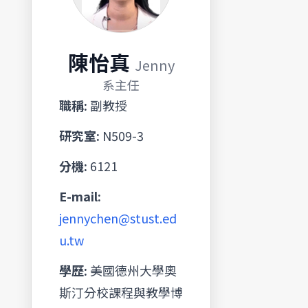
陳怡真
Jenny
系主任
職稱:
副教授
研究室:
N509-3
分機:
6121
E-mail:
jennychen@stust.ed
u.tw
學歷:
美國德州大學奧
斯汀分校課程與教學博