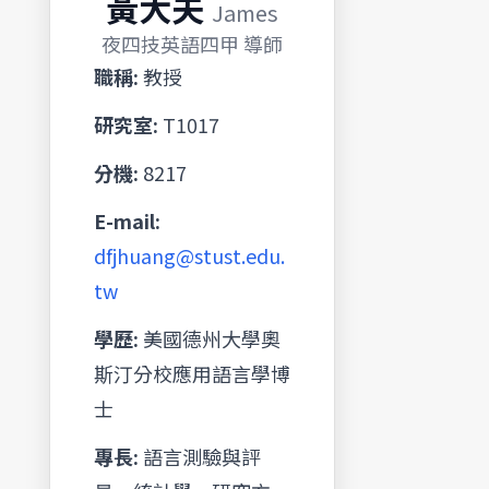
黃大夫
James
夜四技英語四甲 導師
職稱:
教授
研究室:
T1017
分機:
8217
E-mail:
dfjhuang@stust.edu.
tw
學歷:
美國德州大學奧
斯汀分校應用語言學博
士
專長:
語言測驗與評