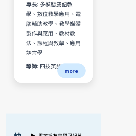
專長:
多模態雙語教
學、數位教學應用、電
腦輔助教學、教學媒體
製作與應用、教材教
法、課程與教學、應用
語言學
導師:
四技英語二甲
more
:::
畢業系友榮譽回報單