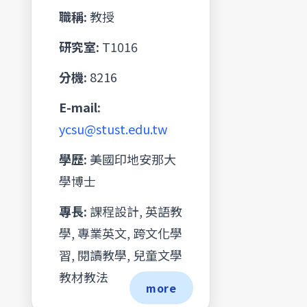
職稱:
教授
研究室:
T1016
分機:
8216
E-mail:
ycsu@stust.edu.tw
學歷:
美國印地安那大
學博士
專長:
課程設計, 英語教
學, 專業英文, 跨文化學
習, 閱讀教學, 兒童文學
教材教法
more