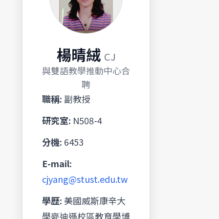
楊晴絨
CJ
與雙語教學推動中心合
聘
職稱:
副教授
研究室:
N508-4
分機:
6453
E-mail:
cjyang@stust.edu.tw
學歷:
美國威斯康辛大
學麥迪遜校區教育學博