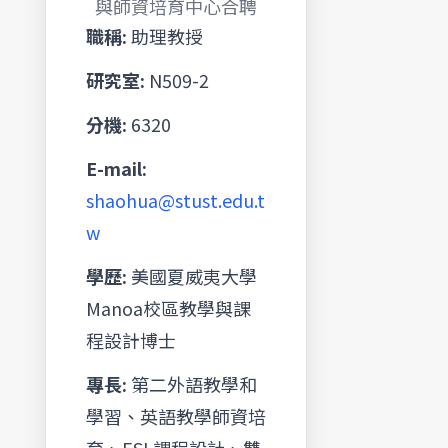
與師資培育中心合聘
職稱:
助理教授
研究室:
N509-2
分機:
6320
E-mail:
shaohua@stust.edu.t
w
學歷:
美國夏威夷大學
Manoa校區教學與課
程設計博士
專長:
第二外語教學和
學習、英語教學師資培