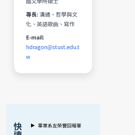
國文學所碩士
專長:
溝通、哲學與文
化、英語歌曲、寫作
E-mail:
hdragon@stust.edu.t
w
:::
快
畢業系友榮譽回報單
速