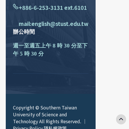
+886-6-253-3131 ext.6101
mail:english@stust.edu.tw
辦公時間
週一至週五上午 8 時 30 分至下
午 5 時 30 分
Copyright © Southern Taiwan
University of Science and
Technology All Rights Reserved. ｜
Privacy Policy 隱私權政策