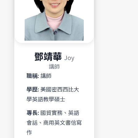
鄧靖華
Joy
講師
職稱:
講師
學歷:
美國密西西比大
學英語教學碩士
專長:
國貿實務、英語
會話、商用英文書信寫
作