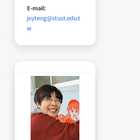
E-mail:
joyteng@stust.edu.t
w