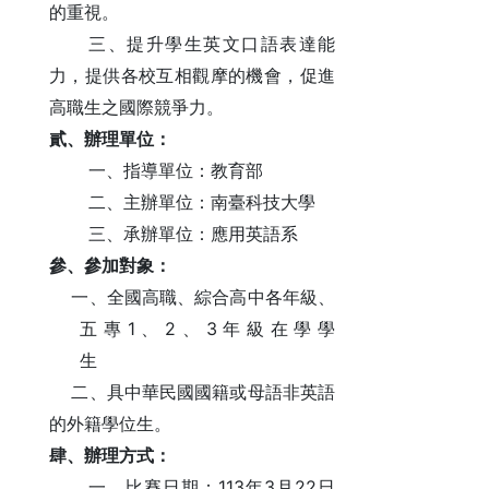
的重視。
三、提升學生英文口語表達能
力，提供各校互相觀摩的機會，促進
高職生之國際競爭力。
貳、辦理單位：
一、指導單位：教育部
二、主辦單位：南臺科技大學
三、承辦單位：應用英語系
參、參加對象：
一、全國高職、綜合高中各年級、
1
2
3
五專
、
、
年級在學學
生
二、具中華民國國籍或母語非英語
的外籍學位生。
肆、辦理方式：
113
3
22
一、比賽日期：
年
月
日