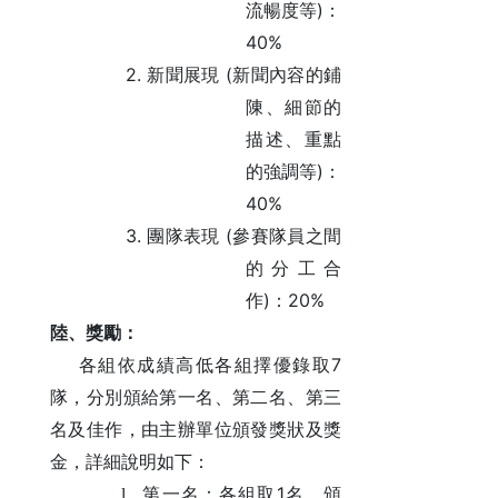
)
流暢度等
：
40%
2.
(
新聞展現
新聞內容的鋪
陳、細節的
描述、重點
)
的強調等
：
40%
3.
(
團隊表現
參賽隊員之間
的分工合
)
20%
作
：
陸、獎勵：
7
各組依成績高低各組擇優錄取
隊，分別頒給第一名、第二名、第三
名及佳作，由主辦單
位頒發獎狀及獎
金，詳細說明如下：
1
l
第一名：各組取
名，頒