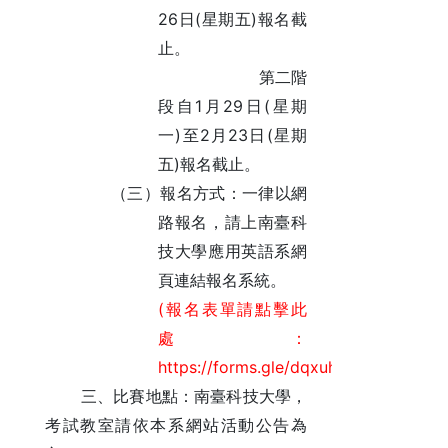
26
(
)
日
星期五
報名截
止。
第二階
1
29
(
段自
月
日
星期
)
2
23
(
一
至
月
日
星期
)
五
報名截止。
（三）報名方式：一律以網
路報名，請上南臺科
技大學應用英語系網
頁連結報名系統。
(
報名表單
請點擊此
處：
https://forms.gle/dqxuhsRccbT2oAXQ
三、比賽地點：南臺科技大學，
考試教室請依本系網站活動公告為