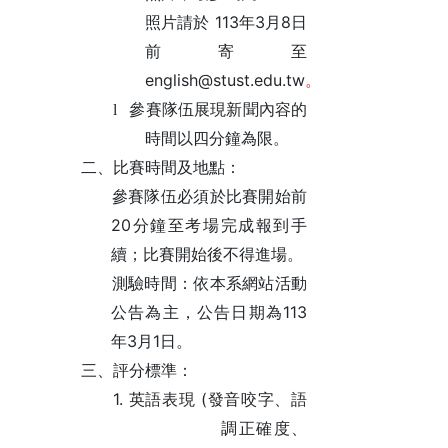
113
3
8
照片請於
年
月
日
前寄
至
english@stust.edu.tw
。
l
參賽隊伍展現新聞內容的
時間以四分鐘為限。
二、比賽時間及地點：
參賽隊伍必須於比賽開始前
20
分鐘至考場完成報到手
續；比賽開始後不得進場。
測驗時間：依本系網站活動
113
公告為主，公告日期為
3
1
年
月
日。
三、評分標準：
1.
(
英語表現
發音咬字、語
調正確度、