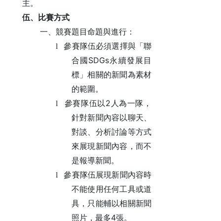
主。
伍、比賽方式
一、競賽題目命題與進行：
l
參賽隊伍必須選擇與「聯
SDGs
合國
永續發展目
標」相關的新聞為素材
的範圍。
2
l
參賽隊伍以
人為一隊，
針對新聞內容以聊天、
對談、分析討論等方式
來展現新聞內容，而不
是報導新聞。
l
參賽隊伍展現新聞內容時
不能使用任何工具或道
具，只能輔以相關新聞
4
照片，最多
張。