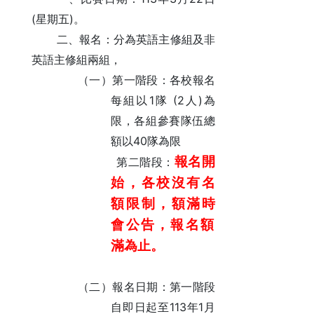
(
)
星期五
。
二、報名：分為英語主修組及非
英語主修組兩組，
（一）第一階段：各校報名
1
(2
)
每組以
隊
人
為
限
，
各組參賽隊伍總
40
額以
隊為限
報名開
第二階段：
始，各校沒有名
額限制，額滿時
會公告，
報名額
滿為止。
（二）報名日期：第一階段
113
1
自即日起至
年
月