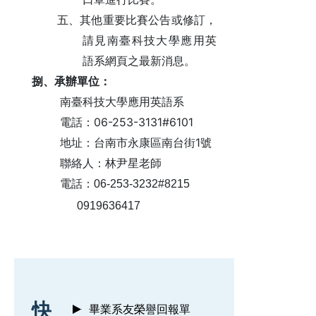
五、其他重要比賽公告或修訂，
請見南臺科技大學應用英
語系網頁之最新消息。
捌、承辦單位：
南臺科技大學應用英語系
06-253-3131#6101
電話：
1
地址：台南市永康區南台街
號
聯絡人：林尹星老師
電話：
06-253-3232#8215
0919636417
:::
快
畢業系友榮譽回報單