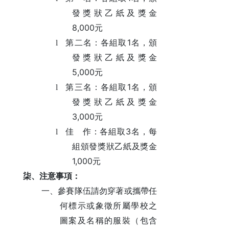
發獎狀乙紙及獎金
8,000
元
1
l
第二名：各組取
名，頒
發獎狀乙紙及獎金
5,000
元
1
l
第三名：各組取
名，頒
發獎狀乙紙及獎金
3,000
元
3
l
佳 作：
各組取
名，每
組頒發獎狀乙紙及獎金
1,000
元
柒、注意事項：
一、參賽隊伍請勿穿著或攜帶任
何標示或象徵所屬學校之
圖案及名稱的服裝（包含