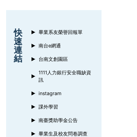
:::
快
畢業系友榮譽回報單
速
南台e網通
連
結
台南文創園區
1111人力銀行安全職缺資
訊
instagram
課外學習
南臺獎助學金公告
畢業生及校友問卷調查