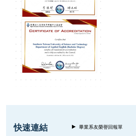
:::
快速連結
畢業系友榮譽回報單