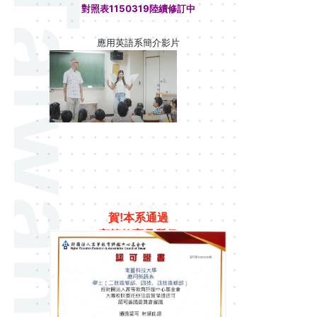
對照表1150319陸續修訂中
應用英語系簡介影片
賀!本系通過
高等教育品質保
證認可