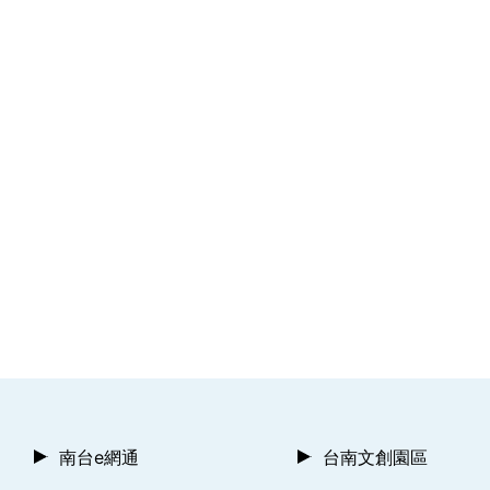
南台e網通
台南文創園區