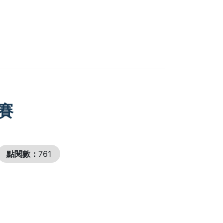
賽
點閱數：
761
。