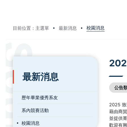
校園消息
目前位置：主選單
最新消息
:::
:::
20
最新消息
公告
歷年畢業優秀系友
2025
系內競賽活動
藉由商貿
並提供菁
校園消息
歡迎有興