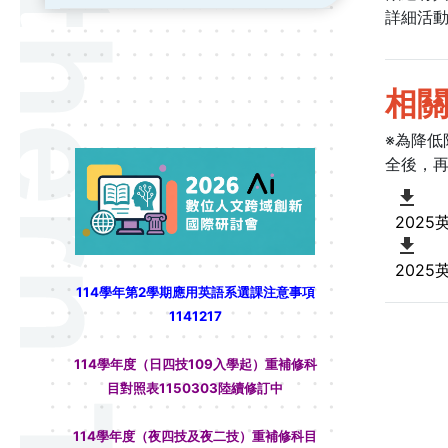
詳細活
相
※為降
看過來！！
全後，
202
202
114學年第2學期應用英語系選課注意事項
1141217
114學年度（日四技109入學起）重補修科
目對照表1150303陸續修訂中
114學年度（夜四技及夜二技）重補修科目