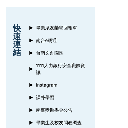
:::
快
畢業系友榮譽回報單
速
南台e網通
連
結
台南文創園區
1111人力銀行安全職缺資
訊
instagram
課外學習
南臺獎助學金公告
畢業生及校友問卷調查