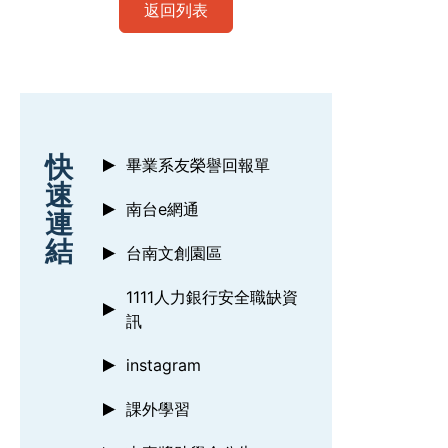
返回列表
:::
快
畢業系友榮譽回報單
速
南台e網通
連
結
台南文創園區
1111人力銀行安全職缺資
訊
instagram
課外學習