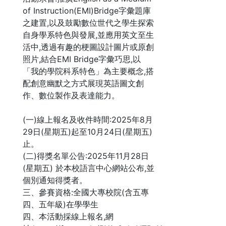
of Instruction(EMI)Bridge字彙題庫
之建置,以及鼓勵數位世代之學生探索
自身學系特色與發展,並應用英文至生
活中,透過有趣的梗圖設計圖片或原創
照片,結合EMI Bridge字彙巧思,以
「我的學院科系特色」為主要概念,搭
配創意幽默之方式展現英語圖文創
作、數位製作及表達能力。
(一)線上報名及收件時間:2025年8月
29日(星期五)起至10月24日(星期五)
止。
(二)得獎名單公告:2025年11月28日
(星期五) 於本校語言中心網站公布,並
個別通知得獎者。
三、參賽資格:全國大專校院(含五專
四、五年級)在學學生
四、本活動採線上報名,網