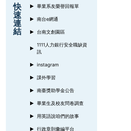
:::
快
畢業系友榮譽回報單
速
南台e網通
連
結
台南文創園區
1111人力銀行安全職缺資
訊
instagram
課外學習
南臺獎助學金公告
畢業生及校友問卷調查
用英語說咱們的故事
行政章則彙編平台