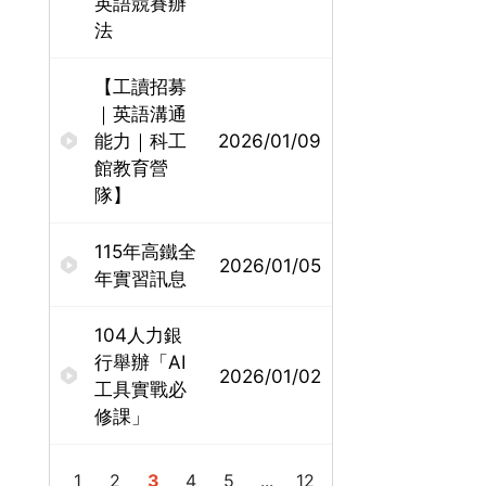
英語競賽辦
法
【工讀招募
｜英語溝通
能力｜科工
2026/01/09
館教育營
隊】
115年高鐵全
2026/01/05
年實習訊息
104人力銀
行舉辦「AI
2026/01/02
工具實戰必
修課」
1
2
3
4
5
...
12