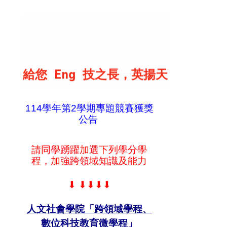
給您 Eng 技之長，英揚天下！
No closed doors to those whose Engli
114學年第2學期專題競賽獲獎
公告
請同學踴躍加選下列學分學
程，加強跨領域知識及能力
⬇
⬇⬇⬇⬇
人文社會學院「跨領域學程、
數位科技教育微學程」