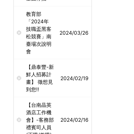
教育部
「2024年
技職盃黑客
2024/03/26
松競賽」南
臺場次說明
會
【鼎泰豐-新
鮮人招募計
2024/02/19
畫】 徵想見
到您!!
【台南晶英
酒店工作機
會】-客務部
2024/02/16
禮賓司人員