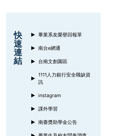
:::
快
畢業系友榮譽回報單
速
南台e網通
連
結
台南文創園區
1111人力銀行安全職缺資
訊
instagram
課外學習
南臺獎助學金公告
畢業生及校友問卷調查