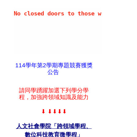
給您 Eng 技之長，英揚天下！
No closed doors to those whose Engli
114學年第2學期專題競賽獲獎
公告
請同學踴躍加選下列學分學
程，加強跨領域知識及能力
⬇
⬇⬇⬇⬇
人文社會學院「跨領域學程、
數位科技教育微學程」