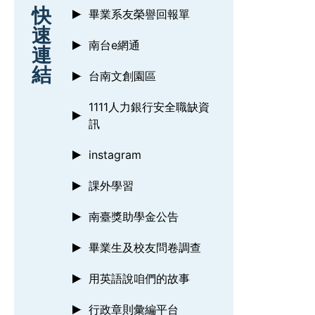
:::
快
畢業系友榮譽回報單
速
南台e網通
連
結
台南文創園區
1111人力銀行安全職缺資
訊
instagram
課外學習
南臺獎助學金公告
畢業生及校友問卷調查
用英語說咱們的故事
行政章則彙編平台