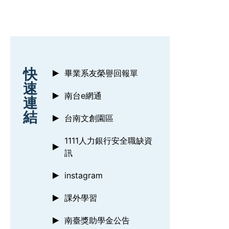
:::
快
畢業系友榮譽回報單
速
南台e網通
連
結
台南文創園區
1111人力銀行安全職缺資
訊
instagram
課外學習
南臺獎助學金公告