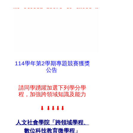
給您 Eng 技之長，英揚天下！
No closed doors to those whose Engli
114學年第2學期專題競賽獲獎
公告
請同學踴躍加選下列學分學
程，加強跨領域知識及能力
⬇
⬇⬇⬇⬇
人文社會學院「跨領域學程、
數位科技教育微學程」