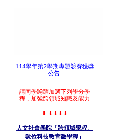
114學年第2學期專題競賽獲獎
給您 Eng 技之長，英揚天下！
公告
No closed doors to those whose Engli
請同學踴躍加選下列學分學
程，加強跨領域知識及能力
⬇
⬇⬇⬇⬇
人文社會學院「跨領域學程、
數位科技教育微學程」