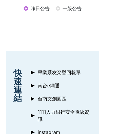
昨日公告
一般公告
:::
快
畢業系友榮譽回報單
速
南台e網通
連
結
台南文創園區
1111人力銀行安全職缺資
訊
instagram