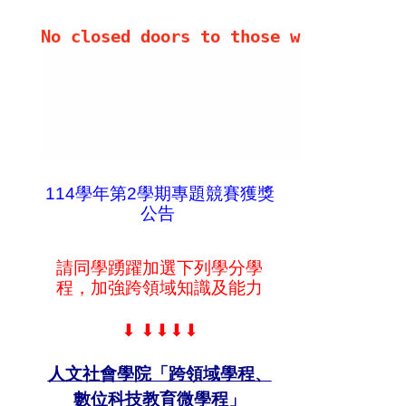
給您 Eng 技之長，英揚天下！
No closed doors to those whose Engli
114學年第2學期專題競賽獲獎
公告
請同學踴躍加選下列學分學
程，加強跨領域知識及能力
⬇
⬇⬇⬇⬇
人文社會學院「跨領域學程、
數位科技教育微學程」