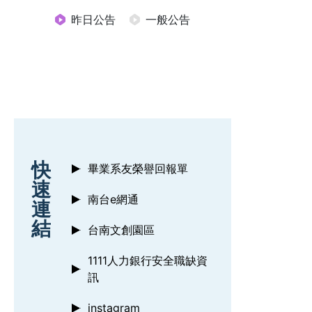
昨日公告
一般公告
:::
快
畢業系友榮譽回報單
速
南台e網通
連
結
台南文創園區
1111人力銀行安全職缺資
訊
instagram